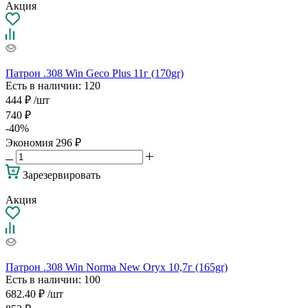
Акция
Патрон .308 Win Geco Plus 11г (170gr)
Есть в наличии
: 120
444
₽
/шт
740
₽
-
40
%
Экономия
296
₽
Зарезервировать
Акция
Патрон .308 Win Norma New Oryx 10,7г (165gr)
Есть в наличии
: 100
682.40
₽
/шт