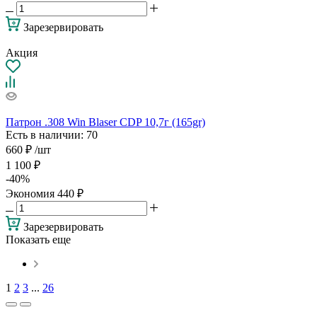
Зарезервировать
Акция
Патрон .308 Win Blaser CDP 10,7г (165gr)
Есть в наличии
: 70
660
₽
/шт
1 100
₽
-
40
%
Экономия
440
₽
Зарезервировать
Показать еще
1
2
3
...
26