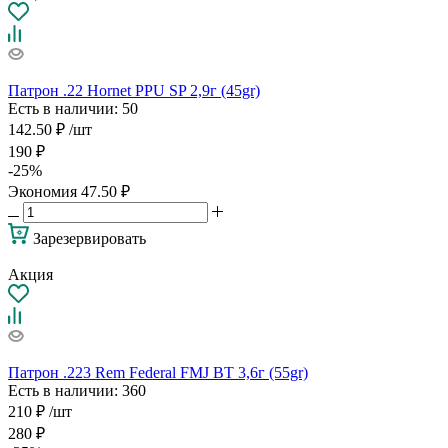
Патрон .22 Hornet PPU SP 2,9г (45gr)
Есть в наличии
: 50
142.50
₽
/шт
190
₽
-
25
%
Экономия
47.50
₽
Зарезервировать
Акция
Патрон .223 Rem Federal FMJ BT 3,6г (55gr)
Есть в наличии
: 360
210
₽
/шт
280
₽