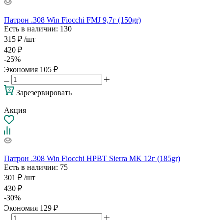
Патрон .308 Win Fiocchi FMJ 9,7г (150gr)
Есть в наличии
: 130
315
₽
/шт
420
₽
-
25
%
Экономия
105
₽
Зарезервировать
Акция
Патрон .308 Win Fiocchi HPBT Sierra MK 12г (185gr)
Есть в наличии
: 75
301
₽
/шт
430
₽
-
30
%
Экономия
129
₽