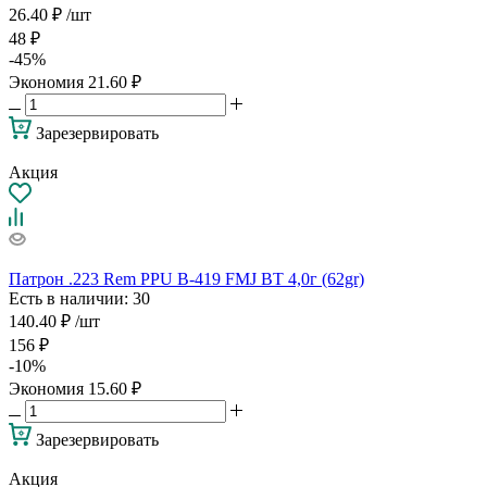
26.40
₽
/шт
48
₽
-
45
%
Экономия
21.60
₽
Зарезервировать
Акция
Патрон .223 Rem PPU B-419 FMJ BT 4,0г (62gr)
Есть в наличии
: 30
140.40
₽
/шт
156
₽
-
10
%
Экономия
15.60
₽
Зарезервировать
Акция