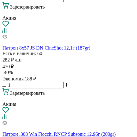
Зарезервировать
Акция
Патрон 8х57 JS DN CineShot 12,1г (187gr)
Есть в наличии
: 60
282
₽
/шт
470
₽
-
40
%
Экономия
188
₽
Зарезервировать
Акция
Патрон .308 Win Fiocchi RNCP Subsonic 12,96г (200gr)