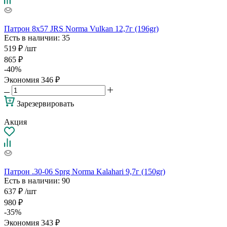
Патрон 8x57 JRS Norma Vulkan 12,7г (196gr)
Есть в наличии
: 35
519
₽
/шт
865
₽
-
40
%
Экономия
346
₽
Зарезервировать
Акция
Патрон .30-06 Sprg Norma Kalahari 9,7г (150gr)
Есть в наличии
: 90
637
₽
/шт
980
₽
-
35
%
Экономия
343
₽